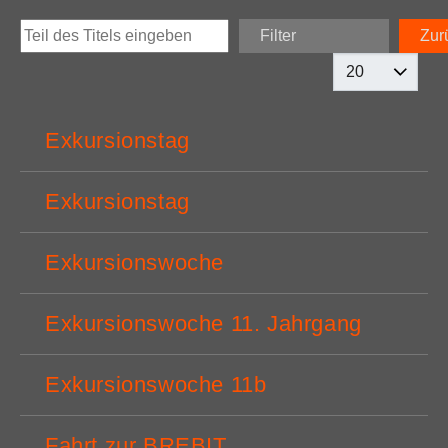
Filter
Zur
Teil des Titels eingeben
Anzeige #
Exkursionstag
Exkursionstag
Exkursionswoche
Exkursionswoche 11. Jahrgang
Exkursionswoche 11b
Fahrt zur BREBIT