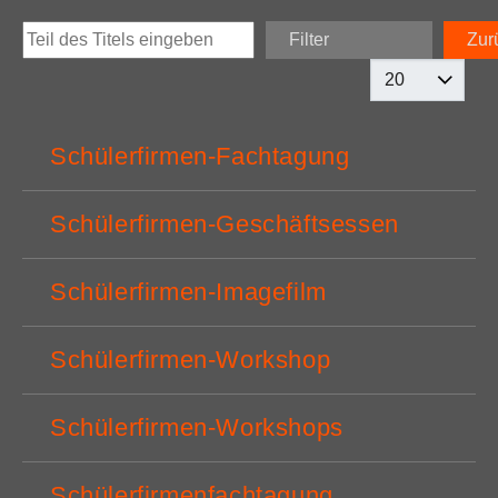
Filter
Zur
Teil des Titels eingeben
Anzeige #
Schülerfirmen-Fachtagung
Schülerfirmen-Geschäftsessen
Schülerfirmen-Imagefilm
Schülerfirmen-Workshop
Schülerfirmen-Workshops
Schülerfirmenfachtagung